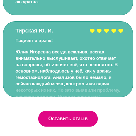
аккуратна.
Тирская Ю. И.
Пациент о враче:
Юлия Игоревна всегда вежлива, всегда
внимательно выслушивает, охотно отвечает
на вопросы, объясняет всё, что непонятно. В
основном, наблюдаюсь у неё, как у врача-
гемостазиолога. Анализов было немало, и
сейчас каждый месяц контрольная сдача
некоторых из них. Но зато выявили проблему,
лечение помогает. Врачом довольна!
Оставить отзыв