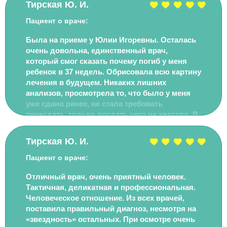
Тирская Ю. И.
аккуратно и не больно с взятием биопсией.
Всегда вспоминаю добрым словом её! Всем
Пациент о враче:
очень рекомендую этого доктора. Спасибо
Была на приеме у Юлии Игоревны. Осталась
Вам, Юлия Игоревна, за Вашу доброту,
очень довольна, единственный врач,
внимательность, профессионализм!
который смог сказать почему погиб у меня
Здоровья, счастья Вам и Вашим близким!
ребенок в 37 недель. Обрисовала всю картину
лечения в будущем. Никаких лишних
анализов, просмотрела то, что было у меня
уже сдано ранее, не стала требовать
пересдать, только досдать чего не хватало. В
общем, очень вежливая и компетентная
доктор! Спасибо Вам, Юлия Игоревна, за
Тирская Ю. И.
Ваше отношение к работе!
Пациент о враче:
Отличный врач, очень приятный человек.
Тактичная, деликатная и профессиональная.
Человеческое отношение. Из всех врачей,
поставила правильный диагноз, несмотря на
«звездность» остальных. При осмотре очень