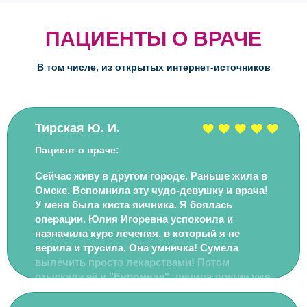
ПАЦИЕНТЫ О ВРАЧЕ
В том числе, из открытых интернет-источников
Тирская Ю. И.
Пациент о враче:
Сейчас живу в другом городе. Раньше жила в
Омске. Вспомнила эту чудо-девушку и врача!
У меня была киста яичника. Я боялась
операции. Юлия Игоревна успокоила и
назначила курс лечения, в который я не
верила и трусила. Она умничка! Сумела
вылечить просто лекарствами! Потом
отыскала её в "Евромеде", лечила другие уже
дела. Умная, аккуратная, добрая! Не то чтоб
осмотры, кольпоскопию делала очень