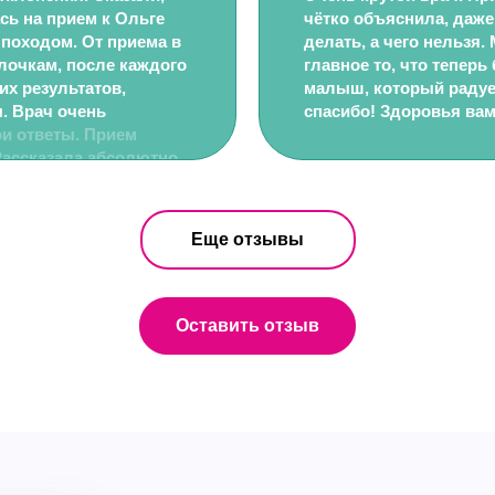
сь на прием к Ольге
чётко объяснила, даже
 походом. От приема в
делать, а чего нельзя.
лочкам, после каждого
главное то, что теперь
х результатов,
малыш, который радуе
. Врач очень
спасибо! Здоровья вам
ои ответы. Прием
Рассказала абсолютно
валось. Так как из
амного больше про свою
ою ЖК №2. Так что
Еще отзывы
а мои успокоенные
настроение после
Оставить отзыв