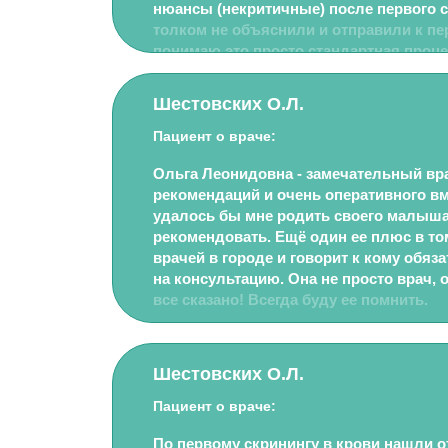
нюансы (некритичные) после первого с
толком не объяснили и отправили к пер
понимаю это просто стандартная проце
сильно испугалась). В итоге, были на 
по времени прием шел около часа, до
Шестовских О.Л.
изучила все анализы и все объяснила. 
запугивать, ну да, страшные истории он
Пациент о враче:
просто к тому, что так вообще бывает, а 
Ольга Леонидовна - замечательный вра
точно будет. Нужно просто адекватно с
рекомендаций и очень оперативного в
информацию.
удалось бы мне родить своего малыша.
рекомендовать. Ещё один ее плюс в том
врачей в городе и говорит к кому обяз
на консультацию. Она не просто врач, о
все сказано! Всегда буду ее помнить.
Шестовских О.Л.
Пациент о враче:
По первому скринингу в крови нашли о