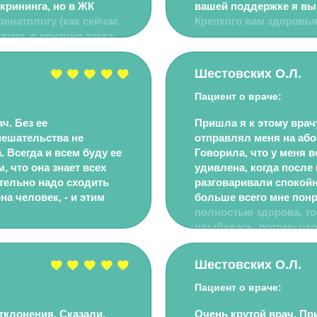
крининга, но в ЖК
вашей поддержке я вы
инатологу (как сейчас
Крепкого вам здоровья
дура, я конечно тогда
консультации с мужем,
ктор внимательно
Шестовских О.Л.
Тут пишут, что любит
а говорит, но это
Пациент о враче:
не про то, что у вас так
ч. Без ее
Пришла я к этому врач
амой реагировать на
мешательства не
отправлял меня на абор
 Всегда и всем буду ее
Говорила, что у меня в
, что она знает всех
удивлена, когда после
ательно надо сходить
разговаривали спокойн
на человек, - и этим
больше всего мне понр
полностью здорова, то и
улыбалась, потому что
около часа, а тут - так
не встретимся, потому
Шестовских О.Л.
и нет у него никаких р
Вы меня успокоили, бу
Пациент о враче:
тклонения. Сказали,
Очень крутой врач. Пр