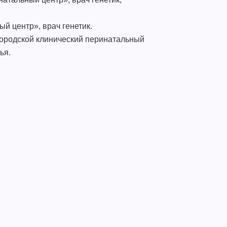
й центр», врач генетик.
Городской клинический перинатальный
ья.