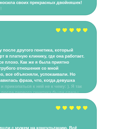
носила своих прекрасных двойняшек!
!
у после другого генетика, который
т в платную клинику, где она работает.
се плохо. Как же я была приятно
 грубого отношения со мной
о, все объясняли, успокаивали. Но
авилась фраза, что, когда девушка
 прикопаться к ней не к чему: ). Я так
 после первого генетика были слезы
ие слова. Сказала, что мы больше с ней
 что наша "лялька" полностью здорова,
исков: ). Спасибо Вам большое, доктор!
дем дальше расти и радовать маму: ).
ишли с мужем на консультацию. Всё