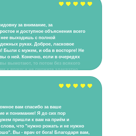
довну за внимание, за
ростое и доступное объяснения всего
 нее выходишь с полной
адежных руках. Доброе, ласковое
! Были с мужем, и оба в восторге! Не
вы о ней. Конечно, если в очередях
рвы вымотают, то потом без всякого
ем к врачу и не сможете адекватно
цию. За наш прием мы заплатили не
и, зато нам уделили 40 минут. Беседа
 вопросами и полными ответами!
омное вам спасибо за ваше
е и понимание! Я до сих пор
ужем пришли к вам на приём и
слова, что "нужно рожать и не нужно
ошо". Вы - врач от бога! Благодаря вам,