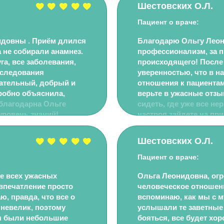
Шестовских О.Л.
Пациент о враче:
идовны . Приём длился
Благодарю Ольгу Леони
а не собирали анамнез.
профессионализм, за п
га, все заболевания,
происходящего! После
бследования
уверенностью, что в н
мательный, добрый и
отношения к пациентам
робно объяснила,
верьте в ужасные отзы
 благодарна Ольге
сидеть, где уже все не
уровень знаний!
настроя зайдете на при
воспринимать информа
такие уж большие деньг
Шестовских О.Л.
была полноценной - с
Пациент о враче:
ле всех ужасных
Ольга Леонидовна, огр
 впечатление просто
человеческое отношени
, правда, что все о
вспоминаю, как мы с м
 невелик, поэтому
услышали те заветные 
ня были небольшие
бояться, все будет хор