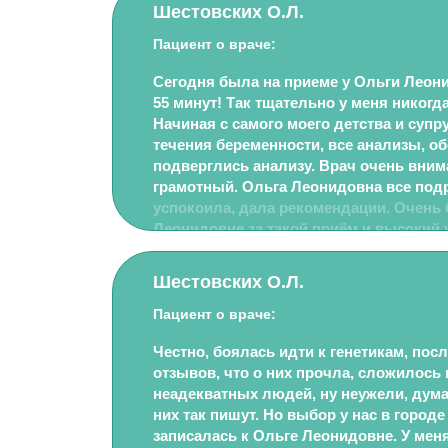
Шестовских О.Л.
Пациент о враче:
Сегодня была на приеме у Ольги Леон
55 минут! Так тщательно у меня никогд
Начиная с самого моего детства и супру
течения беременности, все анализы, о
подверглись анализу. Врач очень вни
грамотный. Ольга Леонидовна все под
успокоила, дала рекомендации. Очень
Леонидовне за такой приём и высокий 
Шестовских О.Л.
Пациент о враче:
Честно, боялась идти к генетикам, пос
отзывов, что о них прочла, сложилось
неадекватных людей, ну неужели, думаю
них так пишут. Но выбор у нас в городе
записалась к Ольге Леонидовне. У ме