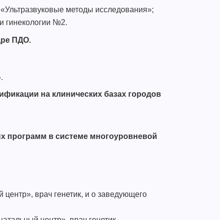
р «Ультразвуковые методы исследования»;
и гинекологии №2.
ре ПДО.
.
фикации на клинических базах городов
ых программ в системе многоуровневой
 центр», врач генетик, и о заведующего
атальный центр», врач генетик,