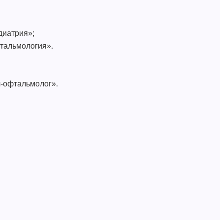
диатрия»;
тальмология».
ч-офтальмолог».