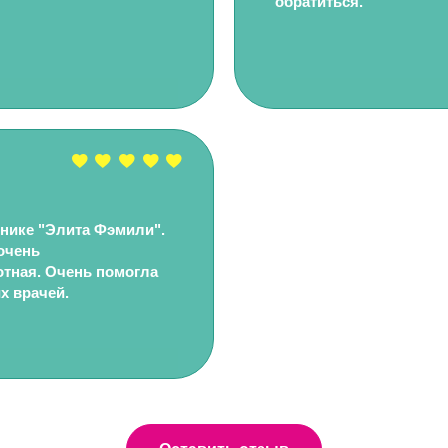
обратиться.
инике "Элита Фэмили".
очень
отная. Очень помогла
х врачей.