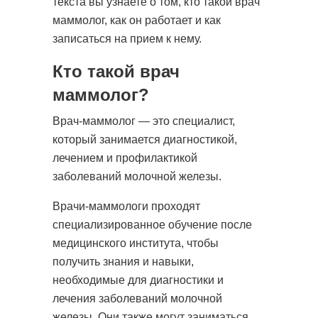
текста вы узнаете о том, кто такой врач
маммолог, как он работает и как
Записаться
записаться на прием к нему.
Биопсия опухолей кожи, слизистых, мягких
Кто такой врач
тканей, лимфоузлов (ножевая)
маммолог?
3600 руб.
Врач-маммолог — это специалист,
Стоимость:
который занимается диагностикой,
лечением и профилактикой
Записаться
заболеваний молочной железы.
Врачи-маммологи проходят
Операции при опухолях мягких тканей
специализированное обучение после
(доброкачественные и ЗНО) 1 кат.
медицинского института, чтобы
получить знания и навыки,
6700 руб.
Стоимость:
необходимые для диагностики и
лечения заболеваний молочной
железы. Они также могут заниматься