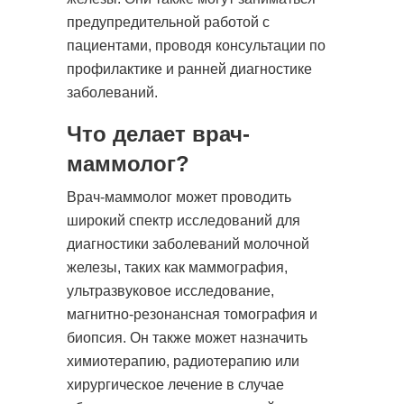
Записаться
предупредительной работой с
пациентами, проводя консультации по
Операции при опухолях мягких тканей
профилактике и ранней диагностике
(доброкачественные и ЗНО) 2 кат.
заболеваний.
9100 руб.
Стоимость:
Что делает врач-
маммолог?
Записаться
Врач-маммолог может проводить
широкий спектр исследований для
диагностики заболеваний молочной
Операции при опухолях мягких тканей
железы, таких как маммография,
(доброкачественные и ЗНО) 3 кат.
ультразвуковое исследование,
магнитно-резонансная томография и
11500 руб.
Стоимость:
биопсия. Он также может назначить
химиотерапию, радиотерапию или
Записаться
хирургическое лечение в случае