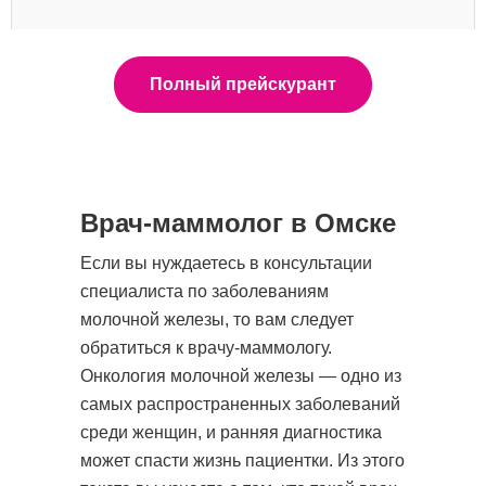
Записаться
Полный прейскурант
Операции при опухолях кожи
(доброкачественные и ЗНО) 2 кат.
9100 руб.
Стоимость:
Врач-маммолог в Омске
Если вы нуждаетесь в консультации
Записаться
специалиста по заболеваниям
молочной железы, то вам следует
обратиться к врачу-маммологу.
Пункция опухолей мягких тканей,
Онкология молочной железы — одно из
лимфоузлов
самых распространенных заболеваний
среди женщин, и ранняя диагностика
3600 руб.
Стоимость:
может спасти жизнь пациентки. Из этого