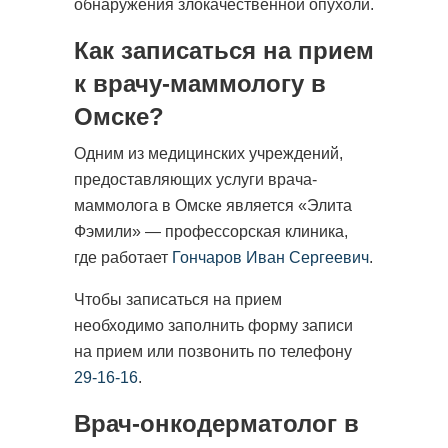
обнаружения злокачественной опухоли.
Иссечение поражения кожи, удаление
Как записаться на прием
новообразований кожи методом
к врачу-маммологу в
электрокоагуляции (до 5 шт. или до 2 см. в
диаметре)
Омске?
Одним из медицинских учреждений,
3600 руб.
Стоимость:
предоставляющих услуги врача-
маммолога в Омске является «Элита
Записаться
Фэмили» — профессорская клиника,
где работает
Гончаров Иван Сергеевич
.
Иссечение поражения кожи (от и более 5
Чтобы записаться на прием
шт. или в диаметр более 2х см.)
необходимо заполнить форму записи
на прием или позвонить по телефону
3800 руб.
Стоимость:
29-16-16
.
Врач-онкодерматолог в
Записаться